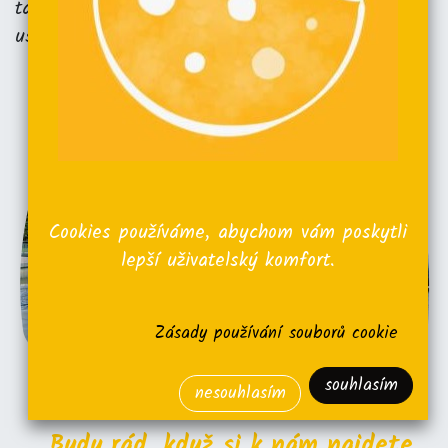
taky miluje kapelu Queen. :D Proto ji tak často
uslyšíte hrát přímo #zestanku.
Cookies používáme, abychom vám poskytli
lepší uživatelský komfort.
Zásady používání souborů cookie
souhlasím
nesouhlasím
,,Budu rád, když si k nám najdete