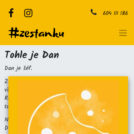
604 111 186
Tohle je Dan
Dan je šéf.
Začal s vařením pro rodinu a přátele, kde mu
všichni trhali ruce za to, jak dobrý to bylo.
Rozhodl se tedy pro založení #zestanku. A ono
to funguje. :)
Nic z toho, co tu vidíte, by ale nevzniklo bez
Danovy úžasné ženy. Dan miluje svou rodinu a