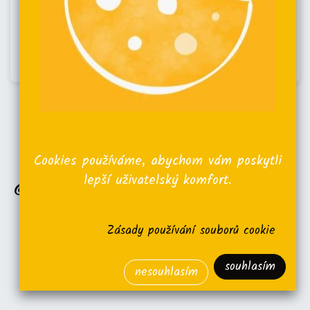
Nejlepší burgery v Praze?
Získali jsme
3. místo
mezi tak silnou
Cookies používáme, abychom vám poskytli
konkurencí.
@klucizprahy
lepší uživatelský komfort.
@realhonestguide
ohodnotili náš Danův burger.
Moc děkujeme za návštěvu!
Přijdete taky ochutnat?
Zásady používání souborů cookie
Video tady
souhlasím
nesouhlasím