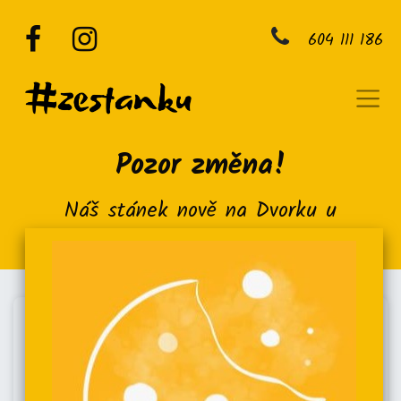
604 111 186
Pozor změna!
Náš stánek nově na Dvorku u
Vodárenské věže na Letné.